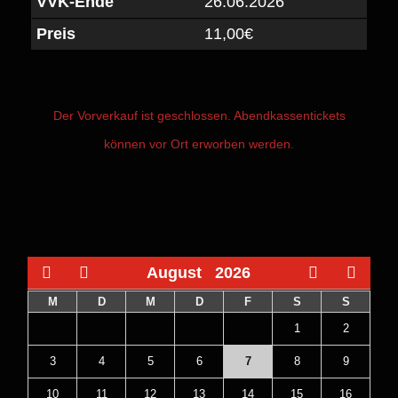
VVK-Ende
26.06.2026
Preis
11,00€
Der Vorverkauf ist geschlossen. Abendkassentickets
können vor Ort erworben werden.
August
2026
M
D
M
D
F
S
S
1
2
3
4
5
6
7
8
9
10
11
12
13
14
15
16